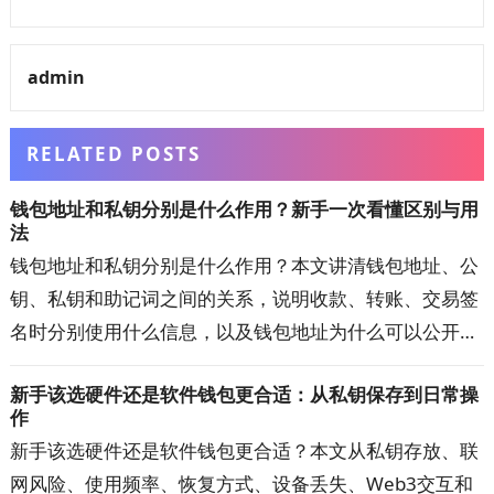
admin
RELATED POSTS
钱包地址和私钥分别是什么作用？新手一次看懂区别与用
法
钱包地址和私钥分别是什么作用？本文讲清钱包地址、公
钥、私钥和助记词之间的关系，说明收款、转账、交易签
名时分别使用什么信息，以及钱包地址为什么可以公开、
私钥泄露为何可能失去资产控制权。还会解答私钥丢失、
新手该选硬件还是软件钱包更合适：从私钥保存到日常操
地址填错、换钱包恢复资产等新手常见问题，帮助你正确
作
理解加密钱包的运行方式。
新手该选硬件还是软件钱包更合适？本文从私钥存放、联
网风险、使用频率、恢复方式、设备丢失、Web3交互和