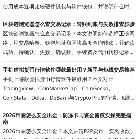
使用成本逐项比较硬件钱包与软件钱包，并说明什么时候
适合继续使用热钱包、什么时候值得升级到硬件钱包，以
区块链浏览器怎么查交易记录：转账到账与失败排查步骤
及两者组合使用的方法，帮助你按自己的资金用途和操作
区块链浏览器怎么查交易记录？本文说明如何选择正确网
习惯选择更合适的钱包。
络，用交易哈希、钱包地址和区块高度查询转账，并解读
成功、待确认、失败、确认数、手续费及代币转移记录。
遇到到账延迟、查询无结果或金额显示异常时，可按步骤
手机虚拟货币行情软件哪款最好用？新手与短线交易推荐
核对网络、地址、代币合约和交易状态，快速定位问题。
手机上哪款虚拟货币行情软件最好用？本文对比
TradingView、CoinMarketCap、CoinGecko、
CoinStats、Delta、DeBank与Crypto Pro的行情、K线、
提醒、资产追踪和隐私功能，帮助新手、短线交易者与多
2026币圈怎么安全出金：防冻卡与资金留痕实操完整指
钱包用户选出主看盘App，并建立更可靠的数据核对方
南
案。
2026币圈怎么安全出金？本文讲清P2P卖币、实名收款、