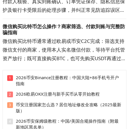
付款人核验、真实到账确认、订单凭证保存、隐私信息保
护及银行卡受限后的处理步骤，并纠正常见防追踪误区。
按文中清单核对交易对手、收款账户与资金记录，可降低
微信购买比特币怎么操作？商家筛选、付款到账与完整防
误收涉诈款和账户异常的概率，出现问题时也更容易提交
骗指南
完整材料。
微信购买比特币通常通过欧易或币安C2C完成：筛选支持
微信支付的商家，使用本人实名微信付款，等待平台托管
资产放行；既可直接购买BTC，也可先购买USDT再通过
BTC/USDT交易对兑换。本文详解开户注册、快捷区与自
选区、商家筛选、扫码或好友转账、手续费、到账时间和
2026币安Binance注册教程：中国大陆+86手机号开户
1
指南
订单申诉。操作前先看防骗清单，避免付错款、超时取消
和平台外交易。
2026欧易OKX注册与新手买币从零开始教程
2
币安注册国家怎么选？居住地址修改全攻略（2025最新
3
版）
2026币安保姆级教程：中国/美国合规操作指南（附最
4
新地区黑名单）