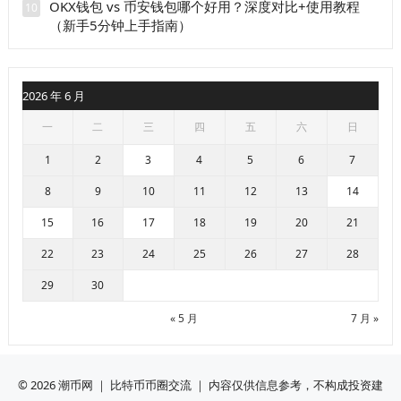
OKX钱包 vs 币安钱包哪个好用？深度对比+使用教程
10
（新手5分钟上手指南）
2026 年 6 月
一
二
三
四
五
六
日
1
2
3
4
5
6
7
8
9
10
11
12
13
14
15
16
17
18
19
20
21
22
23
24
25
26
27
28
29
30
« 5 月
7 月 »
© 2026
潮币网
｜ 比特币币圈交流 ｜ 内容仅供信息参考，不构成投资建