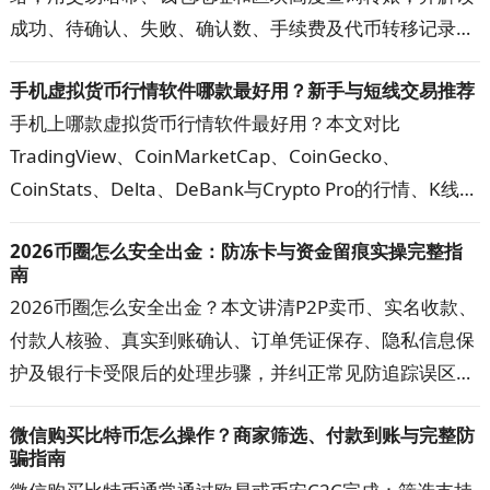
成功、待确认、失败、确认数、手续费及代币转移记录。
遇到到账延迟、查询无结果或金额显示异常时，可按步骤
手机虚拟货币行情软件哪款最好用？新手与短线交易推荐
核对网络、地址、代币合约和交易状态，快速定位问题。
手机上哪款虚拟货币行情软件最好用？本文对比
TradingView、CoinMarketCap、CoinGecko、
CoinStats、Delta、DeBank与Crypto Pro的行情、K线、
提醒、资产追踪和隐私功能，帮助新手、短线交易者与多
2026币圈怎么安全出金：防冻卡与资金留痕实操完整指
钱包用户选出主看盘App，并建立更可靠的数据核对方
南
案。
2026币圈怎么安全出金？本文讲清P2P卖币、实名收款、
付款人核验、真实到账确认、订单凭证保存、隐私信息保
护及银行卡受限后的处理步骤，并纠正常见防追踪误区。
按文中清单核对交易对手、收款账户与资金记录，可降低
微信购买比特币怎么操作？商家筛选、付款到账与完整防
误收涉诈款和账户异常的概率，出现问题时也更容易提交
骗指南
完整材料。