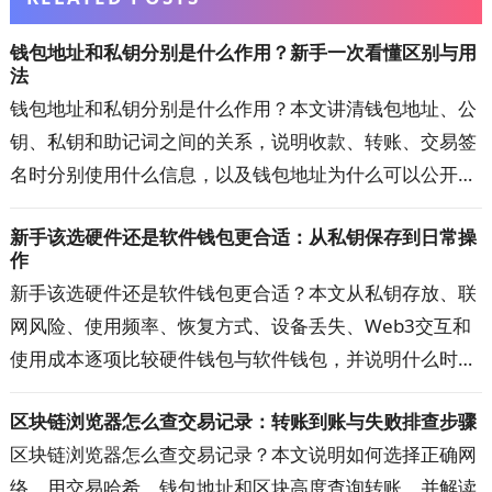
钱包地址和私钥分别是什么作用？新手一次看懂区别与用
法
钱包地址和私钥分别是什么作用？本文讲清钱包地址、公
钥、私钥和助记词之间的关系，说明收款、转账、交易签
名时分别使用什么信息，以及钱包地址为什么可以公开、
私钥泄露为何可能失去资产控制权。还会解答私钥丢失、
新手该选硬件还是软件钱包更合适：从私钥保存到日常操
地址填错、换钱包恢复资产等新手常见问题，帮助你正确
作
理解加密钱包的运行方式。
新手该选硬件还是软件钱包更合适？本文从私钥存放、联
网风险、使用频率、恢复方式、设备丢失、Web3交互和
使用成本逐项比较硬件钱包与软件钱包，并说明什么时候
适合继续使用热钱包、什么时候值得升级到硬件钱包，以
区块链浏览器怎么查交易记录：转账到账与失败排查步骤
及两者组合使用的方法，帮助你按自己的资金用途和操作
区块链浏览器怎么查交易记录？本文说明如何选择正确网
习惯选择更合适的钱包。
络，用交易哈希、钱包地址和区块高度查询转账，并解读