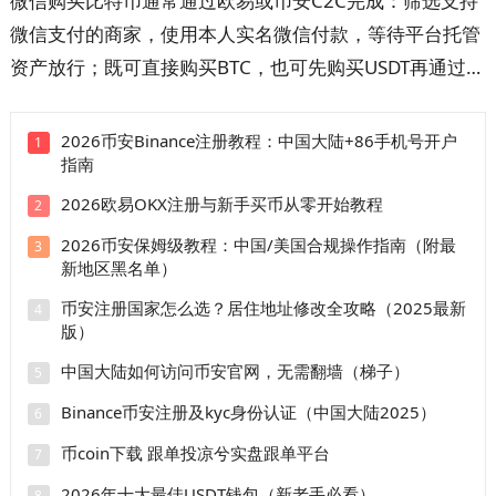
微信购买比特币通常通过欧易或币安C2C完成：筛选支持
微信支付的商家，使用本人实名微信付款，等待平台托管
资产放行；既可直接购买BTC，也可先购买USDT再通过
BTC/USDT交易对兑换。本文详解开户注册、快捷区与自
选区、商家筛选、扫码或好友转账、手续费、到账时间和
2026币安Binance注册教程：中国大陆+86手机号开户
1
指南
订单申诉。操作前先看防骗清单，避免付错款、超时取消
和平台外交易。
2026欧易OKX注册与新手买币从零开始教程
2
2026币安保姆级教程：中国/美国合规操作指南（附最
3
新地区黑名单）
币安注册国家怎么选？居住地址修改全攻略（2025最新
4
版）
中国大陆如何访问币安官网，无需翻墙（梯子）
5
Binance币安注册及kyc身份认证（中国大陆2025）
6
币coin下载 跟单投凉兮实盘跟单平台
7
2026年十大最佳USDT钱包（新老手必看）
8