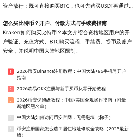
资产放行；既可直接购买BTC，也可先购买USDT再通过
BTC/USDT交易对兑换。本文详解开户注册、快捷区与自
怎么买比特币？开户、付款方式与手续费指南
选区、商家筛选、扫码或好友转账、手续费、到账时间和
Kraken如何购买比特币？本文介绍合资格地区用户的开
订单申诉。操作前先看防骗清单，避免付错款、超时取消
户验证、充值方式、BTC购买流程、手续费、提币及账户
和平台外交易。
安全，并说明中国大陆地区限制。
2026币安Binance注册教程：中国大陆+86手机号开户
1
指南
2026欧易OKX注册与新手买币从零开始教程
2
2026币安保姆级教程：中国/美国合规操作指南（附最
3
新地区黑名单）
中国大陆如何访问币安官网，无需翻墙（梯子）
4
币安注册国家怎么选？居住地址修改全攻略（2025最新
5
版）