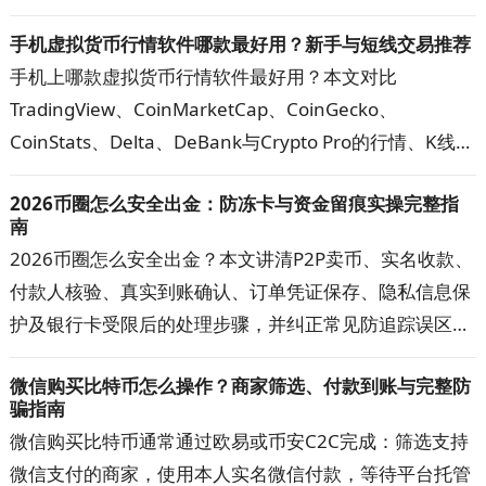
遇到到账延迟、查询无结果或金额显示异常时，可按步骤
手机虚拟货币行情软件哪款最好用？新手与短线交易推荐
核对网络、地址、代币合约和交易状态，快速定位问题。
手机上哪款虚拟货币行情软件最好用？本文对比
TradingView、CoinMarketCap、CoinGecko、
CoinStats、Delta、DeBank与Crypto Pro的行情、K线、
提醒、资产追踪和隐私功能，帮助新手、短线交易者与多
2026币圈怎么安全出金：防冻卡与资金留痕实操完整指
钱包用户选出主看盘App，并建立更可靠的数据核对方
南
案。
2026币圈怎么安全出金？本文讲清P2P卖币、实名收款、
付款人核验、真实到账确认、订单凭证保存、隐私信息保
护及银行卡受限后的处理步骤，并纠正常见防追踪误区。
按文中清单核对交易对手、收款账户与资金记录，可降低
微信购买比特币怎么操作？商家筛选、付款到账与完整防
误收涉诈款和账户异常的概率，出现问题时也更容易提交
骗指南
完整材料。
微信购买比特币通常通过欧易或币安C2C完成：筛选支持
微信支付的商家，使用本人实名微信付款，等待平台托管