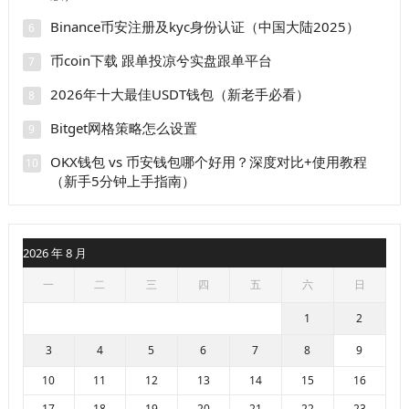
Binance币安注册及kyc身份认证（中国大陆2025）
6
币coin下载 跟单投凉兮实盘跟单平台
7
2026年十大最佳USDT钱包（新老手必看）
8
Bitget网格策略怎么设置
9
OKX钱包 vs 币安钱包哪个好用？深度对比+使用教程
10
（新手5分钟上手指南）
2026 年 8 月
一
二
三
四
五
六
日
1
2
3
4
5
6
7
8
9
10
11
12
13
14
15
16
17
18
19
20
21
22
23