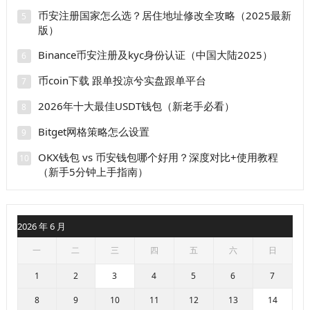
币安注册国家怎么选？居住地址修改全攻略（2025最新
5
版）
Binance币安注册及kyc身份认证（中国大陆2025）
6
币coin下载 跟单投凉兮实盘跟单平台
7
2026年十大最佳USDT钱包（新老手必看）
8
Bitget网格策略怎么设置
9
OKX钱包 vs 币安钱包哪个好用？深度对比+使用教程
10
（新手5分钟上手指南）
2026 年 6 月
一
二
三
四
五
六
日
1
2
3
4
5
6
7
8
9
10
11
12
13
14