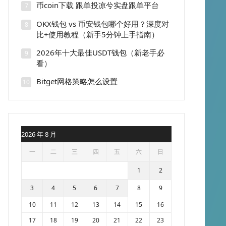
币coin下载 跟单投凉兮实盘跟单平台
7
OKX钱包 vs 币安钱包哪个好用？深度对
8
比+使用教程（新手5分钟上手指南）
2026年十大最佳USDT钱包（新老手必
9
看）
Bitget网格策略怎么设置
10
2026 年 8 月
一
二
三
四
五
六
日
1
2
3
4
5
6
7
8
9
10
11
12
13
14
15
16
17
18
19
20
21
22
23