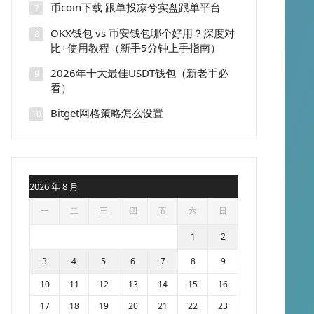
币coin下载 跟单投凉兮实盘跟单平台
7
OKX钱包 vs 币安钱包哪个好用？深度对
8
比+使用教程（新手5分钟上手指南）
2026年十大最佳USDT钱包（新老手必
9
看）
Bitget网格策略怎么设置
10
2026 年 8 月
一
二
三
四
五
六
日
1
2
3
4
5
6
7
8
9
10
11
12
13
14
15
16
17
18
19
20
21
22
23