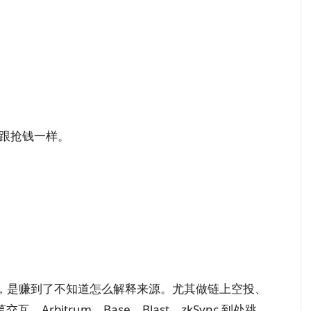
。
看，跟抢钱一样。
，是赚到了不知道怎么解释来源。尤其做链上空投、
百笔交互，Arbitrum、Base、Blast、zkSync 到处跳，