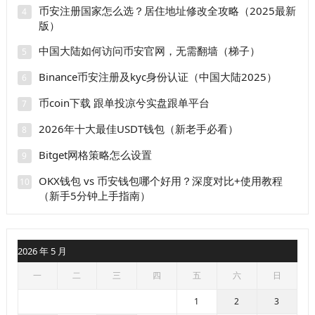
币安注册国家怎么选？居住地址修改全攻略（2025最新
4
版）
中国大陆如何访问币安官网，无需翻墙（梯子）
5
Binance币安注册及kyc身份认证（中国大陆2025）
6
币coin下载 跟单投凉兮实盘跟单平台
7
2026年十大最佳USDT钱包（新老手必看）
8
Bitget网格策略怎么设置
9
OKX钱包 vs 币安钱包哪个好用？深度对比+使用教程
10
（新手5分钟上手指南）
2026 年 5 月
一
二
三
四
五
六
日
1
2
3