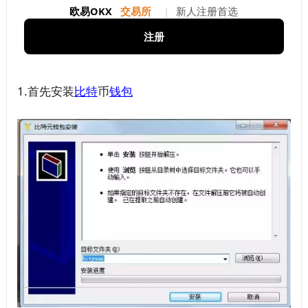
欧易OKX
交易所
|
新人注册首选
注册
1.首先安装
比特
币
钱包