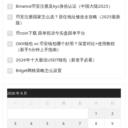
Binance币安注册及kyc身份认证（中国大陆2025）
5
币安注册国家怎么选？居住地址修改全攻略（2025最新
6
版）
币coin下载 跟单投凉兮实盘跟单平台
7
OKX钱包 vs 币安钱包哪个好用？深度对比+使用教程
8
（新手5分钟上手指南）
2026年十大最佳USDT钱包（新老手必看）
9
Bitget网格策略怎么设置
10
2026 年 8 月
一
二
三
四
五
六
日
1
2
3
4
5
6
7
8
9