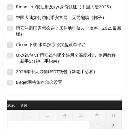
Binance币安注册及kyc身份认证（中国大陆2025）
4
中国大陆如何访问币安官网，无需翻墙（梯子）
5
币安注册国家怎么选？居住地址修改全攻略（2025最新
6
版）
币coin下载 跟单投凉兮实盘跟单平台
7
OKX钱包 vs 币安钱包哪个好用？深度对比+使用教程
8
（新手5分钟上手指南）
2026年十大最佳USDT钱包（新老手必看）
9
Bitget网格策略怎么设置
10
2026 年 8 月
一
二
三
四
五
六
日
1
2