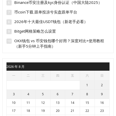
Binance币安注册及kyc身份认证（中国大陆2025）
6
币coin下载 跟单投凉兮实盘跟单平台
7
2026年十大最佳USDT钱包（新老手必看）
8
Bitget网格策略怎么设置
9
OKX钱包 vs 币安钱包哪个好用？深度对比+使用教程
10
（新手5分钟上手指南）
2026 年 8 月
一
二
三
四
五
六
日
1
2
3
4
5
6
7
8
9
10
11
12
13
14
15
16
17
18
19
20
21
22
23