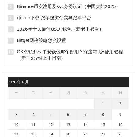
Binance币安注册及kyc身份认证（中国大陆2025）
6
币coin下载 跟单投凉兮实盘跟单平台
7
2026年十大最佳USDT钱包（新老手必看）
8
Bitget网格策略怎么设置
9
OKX钱包 vs 币安钱包哪个好用？深度对比+使用教程
10
（新手5分钟上手指南）
2026 年 8 月
一
二
三
四
五
六
日
1
2
3
4
5
6
7
8
9
10
11
12
13
14
15
16
17
18
19
20
21
22
23