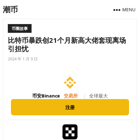
潮币
MENU
币圈故事
比特币暴跌创21个月新高大佬套现离场
引担忧
2024 年 1 月 9 日
币安Binance
交易所
|
全球最大
注册