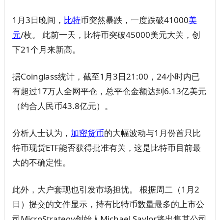
1月3日晚间，
比特
币突然暴跌，一度跌破41000
美
元
/枚。 此前一天，比特币突破45000美元大关，创
下21个月来新高。
据Coinglass统计，截至1月3日21:00，24小时内已
有超过17万人全网平仓，总平仓金额达到6.13亿美元
（约合人民币43.8亿元）。
分析人士认为，
加密
货币
的大幅波动与1月份首只比
特币现货ETF能否获得批准有关，这是比特币目前最
大的不确定性。
此外，大户套现也引发市场担忧。 根据周二（1月2
日）提交的文件显示，持有比特币数量最多的上市公
司MicroStrategy创始人Michael Saylor将出售其公司