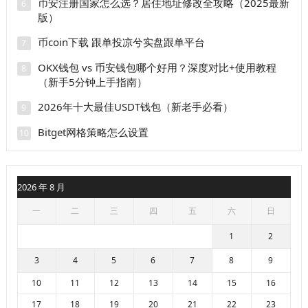
币安注册国家怎么选？居住地址修改全攻略（2025最新
6
版）
币coin下载 跟单投凉兮实盘跟单平台
7
OKX钱包 vs 币安钱包哪个好用？深度对比+使用教程
8
（新手5分钟上手指南）
2026年十大最佳USDT钱包（新老手必看）
9
Bitget网格策略怎么设置
10
2026 年 8 月
一
二
三
四
五
六
日
1
2
3
4
5
6
7
8
9
10
11
12
13
14
15
16
17
18
19
20
21
22
23