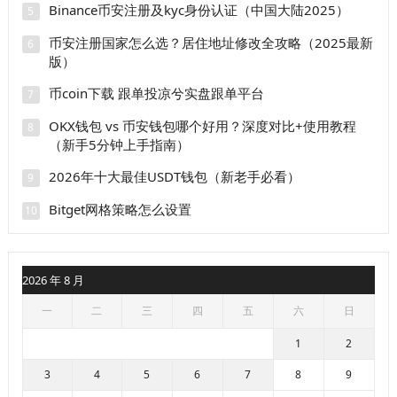
Binance币安注册及kyc身份认证（中国大陆2025）
5
币安注册国家怎么选？居住地址修改全攻略（2025最新
6
版）
币coin下载 跟单投凉兮实盘跟单平台
7
OKX钱包 vs 币安钱包哪个好用？深度对比+使用教程
8
（新手5分钟上手指南）
2026年十大最佳USDT钱包（新老手必看）
9
Bitget网格策略怎么设置
10
2026 年 8 月
一
二
三
四
五
六
日
1
2
3
4
5
6
7
8
9