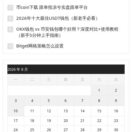
币coin下载 跟单投凉兮实盘跟单平台
7
2026年十大最佳USDT钱包（新老手必看）
8
OKX钱包 vs 币安钱包哪个好用？深度对比+使用教程
9
（新手5分钟上手指南）
Bitget网格策略怎么设置
10
2026 年 8 月
一
二
三
四
五
六
日
1
2
3
4
5
6
7
8
9
10
11
12
13
14
15
16
17
18
19
20
21
22
23
24
25
26
27
28
29
30