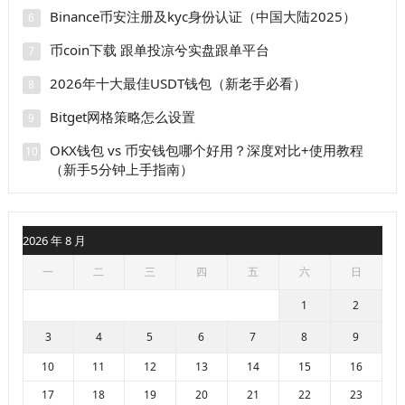
Binance币安注册及kyc身份认证（中国大陆2025）
6
币coin下载 跟单投凉兮实盘跟单平台
7
2026年十大最佳USDT钱包（新老手必看）
8
Bitget网格策略怎么设置
9
OKX钱包 vs 币安钱包哪个好用？深度对比+使用教程
10
（新手5分钟上手指南）
2026 年 8 月
一
二
三
四
五
六
日
1
2
3
4
5
6
7
8
9
10
11
12
13
14
15
16
17
18
19
20
21
22
23