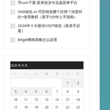
币coin下载 跟单投凉兮实盘跟单平台
7
OKX钱包 vs 币安钱包哪个好用？深度对
8
比+使用教程（新手5分钟上手指南）
2026年十大最佳USDT钱包（新老手必
9
看）
Bitget网格策略怎么设置
10
2026 年 8 月
一
二
三
四
五
六
日
1
2
3
4
5
6
7
8
9
10
11
12
13
14
15
16
17
18
19
20
21
22
23