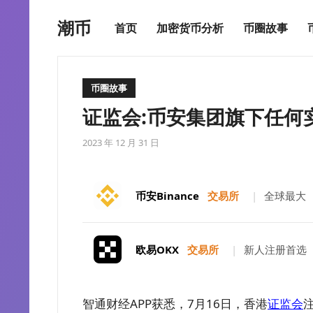
潮币
首页
加密货币分析
币圈故事
币圈故事
证监会:币安集团旗下任何
2023 年 12 月 31 日
币安Binance
交易所
|
全球最大
欧易OKX
交易所
|
新人注册首选
智通财经APP获悉，7月16日，香港
证监会