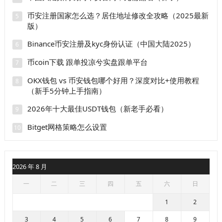
币安注册国家怎么选？居住地址修改全攻略（2025最新
5
版）
Binance币安注册及kyc身份认证（中国大陆2025）
6
币coin下载 跟单投凉兮实盘跟单平台
7
OKX钱包 vs 币安钱包哪个好用？深度对比+使用教程
8
（新手5分钟上手指南）
2026年十大最佳USDT钱包（新老手必看）
9
Bitget网格策略怎么设置
10
2026 年 8 月
一
二
三
四
五
六
日
1
2
3
4
5
6
7
8
9