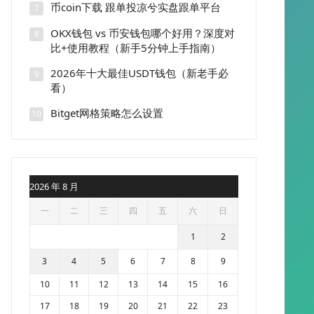
币coin下载 跟单投凉兮实盘跟单平台
7
OKX钱包 vs 币安钱包哪个好用？深度对
8
比+使用教程（新手5分钟上手指南）
2026年十大最佳USDT钱包（新老手必
9
看）
Bitget网格策略怎么设置
10
2026 年 8 月
一
二
三
四
五
六
日
1
2
3
4
5
6
7
8
9
10
11
12
13
14
15
16
17
18
19
20
21
22
23