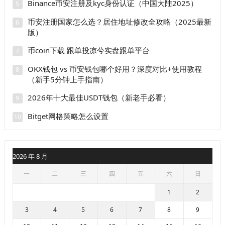
Binance币安注册及kyc身份认证（中国大陆2025）
5
币安注册国家怎么选？居住地址修改全攻略（2025最新
6
版）
币coin下载 跟单投凉兮实盘跟单平台
7
OKX钱包 vs 币安钱包哪个好用？深度对比+使用教程
8
（新手5分钟上手指南）
2026年十大最佳USDT钱包（新老手必看）
9
Bitget网格策略怎么设置
10
2026 年 8 月
一
二
三
四
五
六
日
1
2
3
4
5
6
7
8
9