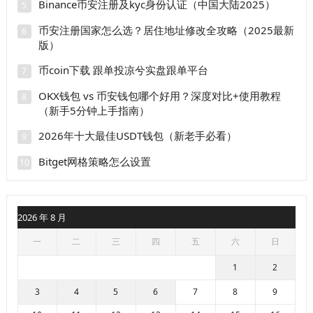
Binance币安注册及kyc身份认证（中国大陆2025）
5
币安注册国家怎么选？居住地址修改全攻略（2025最新
6
版）
币coin下载 跟单投凉兮实盘跟单平台
7
OKX钱包 vs 币安钱包哪个好用？深度对比+使用教程
8
（新手5分钟上手指南）
2026年十大最佳USDT钱包（新老手必看）
9
Bitget网格策略怎么设置
10
2026 年 8 月
一
二
三
四
五
六
日
1
2
3
4
5
6
7
8
9