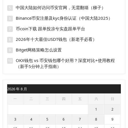
中国大陆如何访问币安官网，无需翻墙（梯子）
5
Binance币安注册及kyc身份认证（中国大陆2025）
6
币coin下载 跟单投凉兮实盘跟单平台
7
2026年十大最佳USDT钱包（新老手必看）
8
Bitget网格策略怎么设置
9
OKX钱包 vs 币安钱包哪个好用？深度对比+使用教程
10
（新手5分钟上手指南）
2026 年 8 月
一
二
三
四
五
六
日
1
2
3
4
5
6
7
8
9