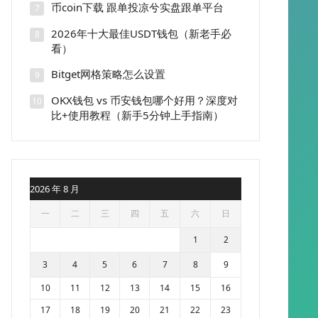
币coin下载 跟单投凉兮实盘跟单平台
7
2026年十大最佳USDT钱包（新老手必
8
看）
Bitget网格策略怎么设置
9
OKX钱包 vs 币安钱包哪个好用？深度对
10
比+使用教程（新手5分钟上手指南）
2026 年 8 月
一
二
三
四
五
六
日
1
2
3
4
5
6
7
8
9
10
11
12
13
14
15
16
17
18
19
20
21
22
23