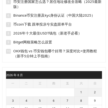
币安注册国家怎么选？居住地址修改全攻略（2025最新
5
版）
Binance币安注册及kyc身份认证（中国大陆2025）
6
币coin下载 跟单投凉兮实盘跟单平台
7
2026年十大最佳USDT钱包（新老手必看）
8
Bitget网格策略怎么设置
9
OKX钱包 vs 币安钱包哪个好用？深度对比+使用教程
10
（新手5分钟上手指南）
2026 年 8 月
一
二
三
四
五
六
日
1
2
3
4
5
6
7
8
9