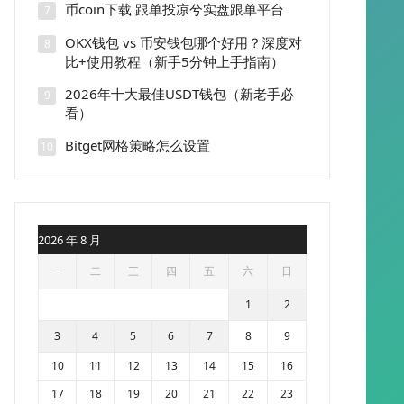
币coin下载 跟单投凉兮实盘跟单平台
7
OKX钱包 vs 币安钱包哪个好用？深度对
8
比+使用教程（新手5分钟上手指南）
2026年十大最佳USDT钱包（新老手必
9
看）
Bitget网格策略怎么设置
10
2026 年 8 月
一
二
三
四
五
六
日
1
2
3
4
5
6
7
8
9
10
11
12
13
14
15
16
17
18
19
20
21
22
23