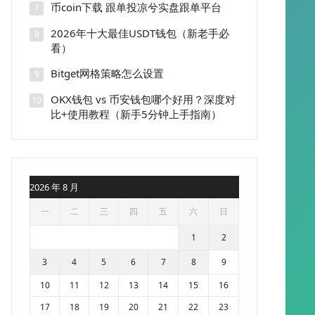
币coin下载 跟单投凉兮实盘跟单平台
7
2026年十大最佳USDT钱包（新老手必
8
看）
Bitget网格策略怎么设置
9
OKX钱包 vs 币安钱包哪个好用？深度对
10
比+使用教程（新手5分钟上手指南）
2026 年 8 月
一
二
三
四
五
六
日
1
2
3
4
5
6
7
8
9
10
11
12
13
14
15
16
17
18
19
20
21
22
23