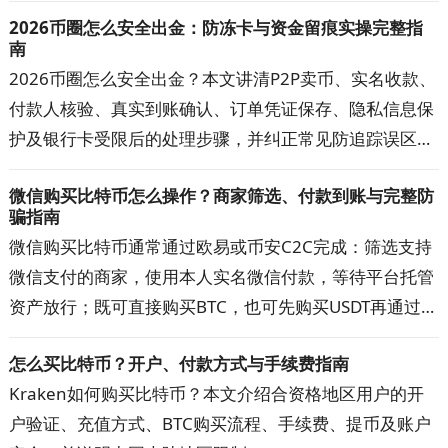
提醒、资产追踪和隐私功能，帮助新手、短线交易者与多
2026币圈怎么安全出金：防冻卡与资金留痕实操完整指
钱包用户选出主看盘App，并建立更可靠的数据核对方
南
案。
2026币圈怎么安全出金？本文讲清P2P卖币、实名收款、
付款人核验、真实到账确认、订单凭证保存、隐私信息保
护及银行卡受限后的处理步骤，并纠正常见防追踪误区。
按文中清单核对交易对手、收款账户与资金记录，可降低
微信购买比特币怎么操作？商家筛选、付款到账与完整防
误收涉诈款和账户异常的概率，出现问题时也更容易提交
骗指南
完整材料。
微信购买比特币通常通过欧易或币安C2C完成：筛选支持
微信支付的商家，使用本人实名微信付款，等待平台托管
资产放行；既可直接购买BTC，也可先购买USDT再通过
BTC/USDT交易对兑换。本文详解开户注册、快捷区与自
怎么买比特币？开户、付款方式与手续费指南
选区、商家筛选、扫码或好友转账、手续费、到账时间和
Kraken如何购买比特币？本文介绍合资格地区用户的开
订单申诉。操作前先看防骗清单，避免付错款、超时取消
户验证、充值方式、BTC购买流程、手续费、提币及账户
和平台外交易。