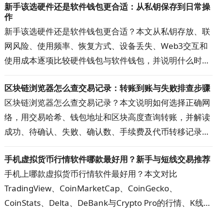
新手该选硬件还是软件钱包更合适：从私钥保存到日常操
作
新手该选硬件还是软件钱包更合适？本文从私钥存放、联
网风险、使用频率、恢复方式、设备丢失、Web3交互和
使用成本逐项比较硬件钱包与软件钱包，并说明什么时候
适合继续使用热钱包、什么时候值得升级到硬件钱包，以
区块链浏览器怎么查交易记录：转账到账与失败排查步骤
及两者组合使用的方法，帮助你按自己的资金用途和操作
区块链浏览器怎么查交易记录？本文说明如何选择正确网
习惯选择更合适的钱包。
络，用交易哈希、钱包地址和区块高度查询转账，并解读
成功、待确认、失败、确认数、手续费及代币转移记录。
遇到到账延迟、查询无结果或金额显示异常时，可按步骤
手机虚拟货币行情软件哪款最好用？新手与短线交易推荐
核对网络、地址、代币合约和交易状态，快速定位问题。
手机上哪款虚拟货币行情软件最好用？本文对比
TradingView、CoinMarketCap、CoinGecko、
CoinStats、Delta、DeBank与Crypto Pro的行情、K线、